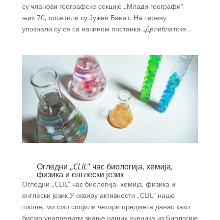
су чланови географске секције „Млади географи“,
њих 70, посетили су Јужни Банат. На терену
упознали су се са начином постанка „Делиблатске...
Огледни „
CLIL
“ час биологија, хемија,
физика и енглески језик
Огледни „CLIL“ час биологија, хемија, физика и
енглески језик У оквиру активности „CLIL“ наше
школе, ми смо спојили четири предмета данас како
бисмо унапредили знање наших ученика из Биологије