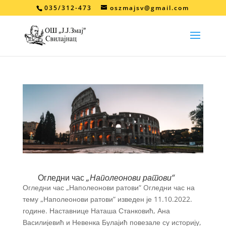
Open toolbar
035/312-473
oszmajsv@gmail.com
Огледни час
„Наполеонови ратови“
Огледни час „Наполеонови ратови“ Oгледни час на
тему „Наполеонови ратови“ изведен је 11.10.2022.
године. Наставнице Наташа Станковић, Ана
Василијевић и Невенка Булајић повезале су историју,