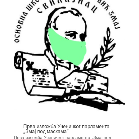
Прва изложба Ученичког парламента
„Змај под маскама“
Прва изложба Ученичког парламента „Змај под