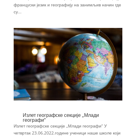
француски језик и географију на занимљив начин где
су...
Излет географске секције „Млади
географи“
Излет географске секције „Млади географи“ У
четвртак 23.06.2022.године ученици наше школе који