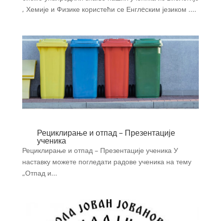
, Хемије и Физике користећи се Енглeским језиком ....
Рециклирање и отпад – Презентације
ученика
Рециклирање и отпад – Презентације ученика У
наставку можете погледати радове ученика на тему
„Отпад и...