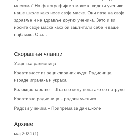
маскама“ На фотографијама можете видети ученике
наше школе како носе своје маске. Они пазе на своје
здравље и на здравље других ученика. Зато и ви
носите своје маске како би заштитили себе и ваше
најближе. Ове...
Скорашњи чланци
Ускршња радионица
Креативност из рециклираних чуда: Радионица
израде играчака и украса
Колекционарство – Шта све могу деца ако се потруде
Креативна радионица – радови ученика
Радови ученика – Припрема за дан школе
Архиве
мај 2024
(1)